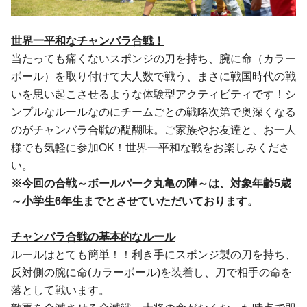
世界一平和なチャンバラ合戦！
当たっても痛くないスポンジの刀を持ち、腕に命（カラー
ボール）を取り付けて大人数で戦う、まさに戦国時代の戦
いを思い起こさせるような体験型アクティビティです！シ
ンプルなルールなのにチームごとの戦略次第で奥深くなる
のがチャンバラ合戦の醍醐味。ご家族やお友達と、お一人
様でも気軽に参加OK！世界一平和な戦をお楽しみくださ
い。
※今回の合戦～ボールパーク丸亀の陣～は、対象年齢5歳
～小学生6年生までとさせていただいております。
チャンバラ合戦の基本的なルール
ルールはとても簡単！！利き手にスポンジ製の刀を持ち、
反対側の腕に命(カラーボール)を装着し、刀で相手の命を
落として戦います。