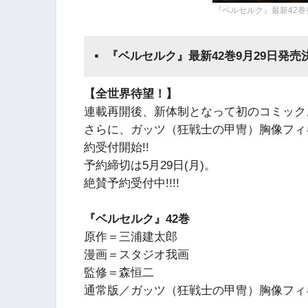
『ベルセルク』最新42巻
『ベルセルク』最新42巻9月29日発売決定
【全世界待望！】
連載再開後、新体制となって初のコミックス
さらに、ガッツ（狂戦士の甲冑）胸像フィ
約受付開始!!
予約締切は5月29日(月)。
絶賛予約受付中!!!!
『ベルセルク』42巻
原作＝三浦建太郎
漫画＝スタジオ我画
監修＝森恒二
通常版／ガッツ（狂戦士の甲冑）胸像フィ