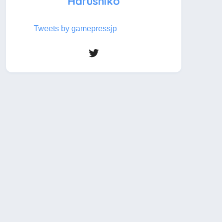
Harushiko
Tweets by gamepressjp