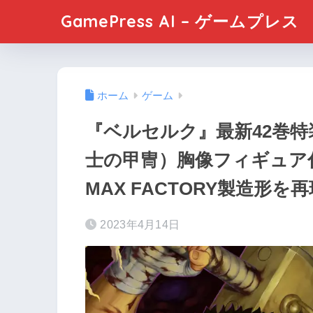
GamePress AI – ゲームプレス
ホーム
ゲーム
『ベルセルク』最新42巻
士の甲冑）胸像フィギュア
MAX FACTORY製造形を
2023年4月14日