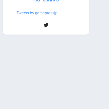
Tweets by gamepressjp