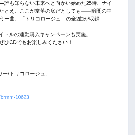
—誰も知らない未来へと向かい始めた25時、ナイ
たとえ、ここが奈落の底だとしても——暗闇の中
歌う一曲、「トリコロージュ」の全2曲が収録。
タイトルの連動購入キャンペーンも実施。
ぜひCDでもお楽しみください！
ロウワー/トリコロージュ」
s/brmm-10623