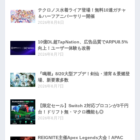
テクロノス水着ライア登場！無料10連ガチャ
＆ハーフアニバーサリー開催
2026年8月8日
10億DL超TapNation、広告品質でARPU8.5%
向上！ユーザー体験も改善
2026年8月7日
『鳴潮』8/20大型アプデ！剣仙・清宵＆景燃登
場、新要素多数
2026年8月7日
【限定セール】Switch 2対応プロコンが3千円
台！ドリフト無・マクロ機能も◎
2026年8月7日
REIGNITE主催Apex Legends大会！APAC