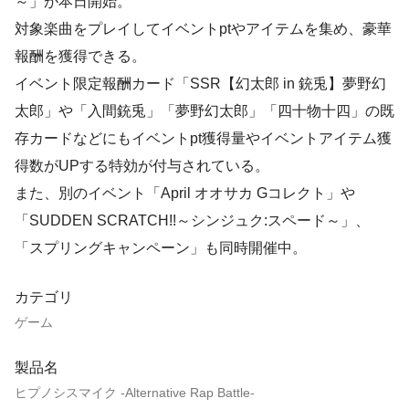
～」が本日開始。
対象楽曲をプレイしてイベントptやアイテムを集め、豪華
報酬を獲得できる。
イベント限定報酬カード「SSR【幻太郎 in 銃兎】夢野幻
太郎」や「入間銃兎」「夢野幻太郎」「四十物十四」の既
存カードなどにもイベントpt獲得量やイベントアイテム獲
得数がUPする特効が付与されている。
また、別のイベント「April オオサカ Gコレクト」や
「SUDDEN SCRATCH!!～シンジュク:スペード～」、
「スプリングキャンペーン」も同時開催中。
カテゴリ
ゲーム
製品名
ヒプノシスマイク -Alternative Rap Battle-