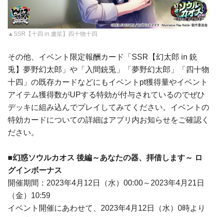
▲SSR【十四 in 盧笙】四十物十四
その他、イベント限定報酬カード「SSR【幻太郎 in 銃
兎】夢野幻太郎」や「入間銃兎」「夢野幻太郎」「四十物
十四」の既存カードなどにもイベントpt獲得量やイベント
アイテム獲得数がUPする特効が付与されているのでぜひ
デッキに組み込んでプレイしてみてください。イベントの
特効カードについての詳細はアプリ内お知らせをご確認く
ださい。
■幻惑ソウルカオス 後編～あなたの器、拝借します～ ロ
グインボーナス
開催期間：2023年4月12日（水）00:00～2023年4月21日
（金）10:59
イベント開催にあわせて、2023年4月12日（水）0時より