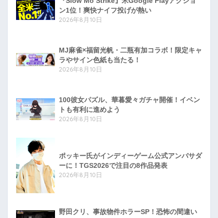
『Slow Mo Strike』米Google Playアクショ
ン1位！爽快ナイフ投げが熱い
2026年8月10日
MJ麻雀×福留光帆・二瓶有加コラボ！限定キャ
ラやサイン色紙も当たる！
2026年8月10日
100彼女パズル、華暮愛々ガチャ開催！イベン
トも有利に進めよう
2026年8月10日
ポッキー氏がインディーゲーム公式アンバサダ
ーに！TGS2026で注目の8作品発表
2026年8月10日
野田クリ、事故物件ホラーSP！恐怖の間違い