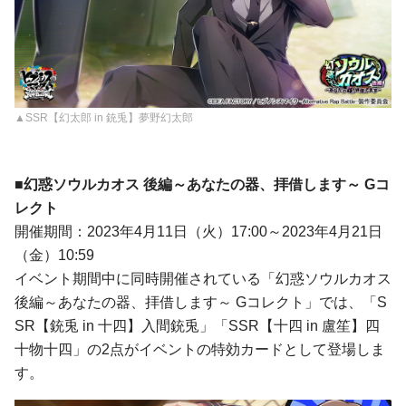
▲SSR【幻太郎 in 銃兎】夢野幻太郎
■幻惑ソウルカオス 後編～あなたの器、拝借します～ Gコ
レクト
開催期間：2023年4月11日（火）17:00～2023年4月21日
（金）10:59
イベント期間中に同時開催されている「幻惑ソウルカオス
後編～あなたの器、拝借します～ Gコレクト」では、「S
SR【銃兎 in 十四】入間銃兎」「SSR【十四 in 盧笙】四
十物十四」の2点がイベントの特効カードとして登場しま
す。