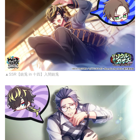
▲SSR【銃兎 in 十四】入間銃兎