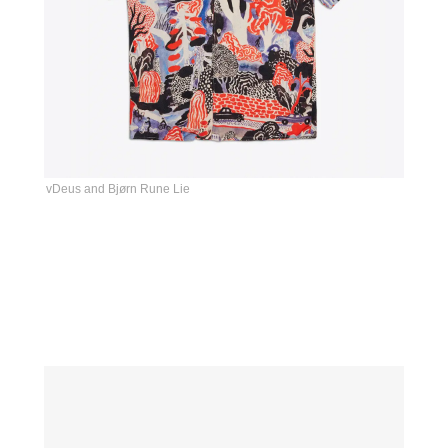
vDeus and Bjørn Rune Lie