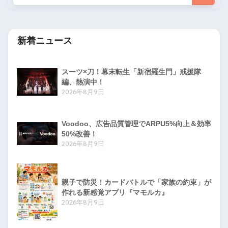
新着ニュース
スーツ×刀！幕末転生「新宿羅生門」戒援隊
編、熱演中！
2026年8月9日
Voodoo、広告品質管理でARPU5%向上＆効率
50%改善！
2026年8月9日
親子で防災！カードバトルで「家族の約束」が
作れる新感覚アプリ『マモルカ』
2026年8月9日