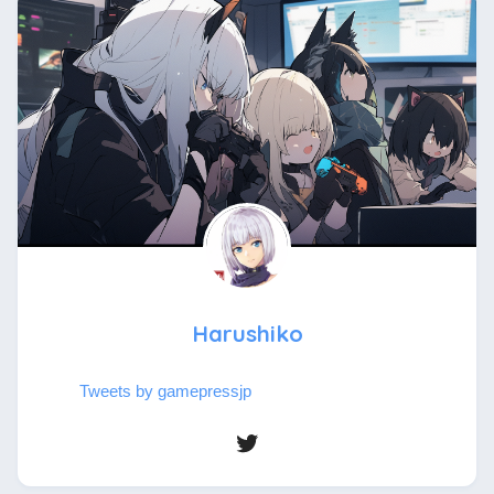
Harushiko
Tweets by gamepressjp