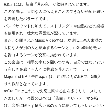
e.p.』には、新曲「月の色」が収録されています。
この楽曲は、大切な人に伝えることのできない秘めた思い
を表現したバラードです。
バンドサウンドに加えて、ストリングスや鍵盤などの楽器
も使用され、壮大な雰囲気が漂っています。
また、公開されたMusic Videoでは、友達以上恋人未満の
大切な人が別の人と結婚するシーンと、reGretGirlが思い
を告白するシーンが交互に描かれています。
この楽曲は、相手の幸せを願いつつも、自分ではないとい
う寂しさを感じる人々に共感を呼ぶことでしょう。
Major 2nd EP『告白e.p.』は、約2年ぶりのEPで、5曲入
りの作品となっています。
reGretGirlはこれまで失恋に関する曲を多くリリースして
きましたが、今回のEPでは「告白」というテーマを掲
げ、恋愛に限らず幅広い層の人々に聴いてもらいたいとい