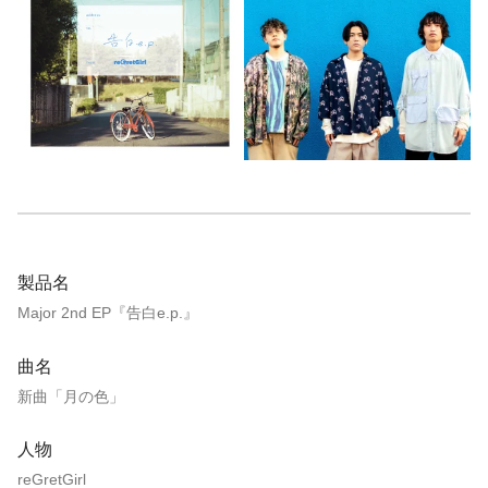
製品名
Major 2nd EP『告白e.p.』
曲名
新曲「月の色」
人物
reGretGirl