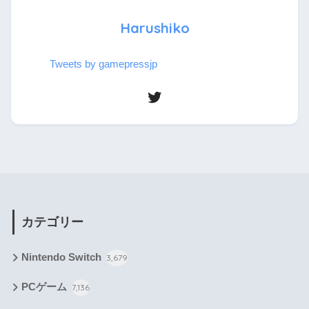
Harushiko
Tweets by gamepressjp
カテゴリー
Nintendo Switch
3,679
PCゲーム
7,136