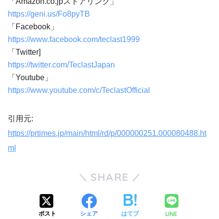
「Amazon.co.jpストアリンク」
https://geni.us/Fo8pyTB
「Facebook」
https://www.facebook.com/teclast1999
「Twitter]
https://twitter.com/TeclastJapan
「Youtube」
https://www.youtube.com/c/TeclastOfficial
引用元:
https://prtimes.jp/main/html/rd/p/000000251.000080488.ht
ml
SHARE
LINE
ポスト
シェア
はてブ