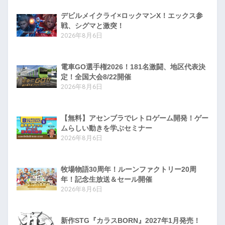
デビルメイクライ×ロックマンX！エックス参
戦、シグマと激突！
2026年8月6日
電車GO選手権2026！181名激闘、地区代表決
定！全国大会8/22開催
2026年8月6日
【無料】アセンブラでレトロゲーム開発！ゲー
ムらしい動きを学ぶセミナー
2026年8月6日
牧場物語30周年！ルーンファクトリー20周
年！記念生放送＆セール開催
2026年8月6日
新作STG『カラスBORN』2027年1月発売！