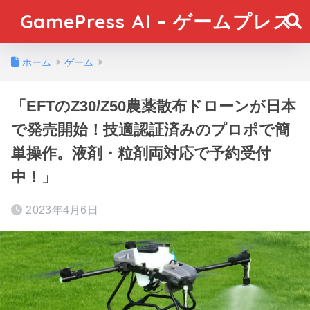
GamePress AI – ゲームプレス
ホーム
ゲーム
「EFTのZ30/Z50農薬散布ドローンが日本
で発売開始！技適認証済みのプロポで簡
単操作。液剤・粒剤両対応で予約受付
中！」
2023年4月6日