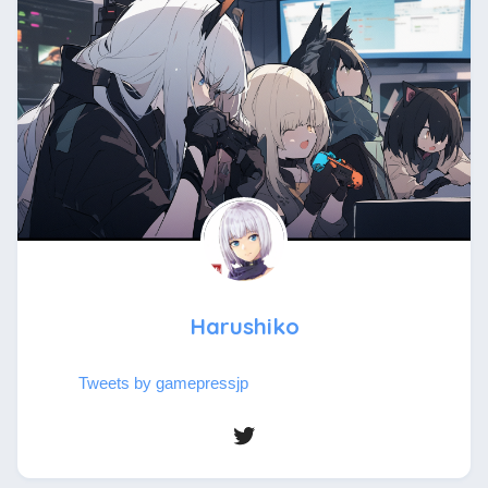
Harushiko
Tweets by gamepressjp