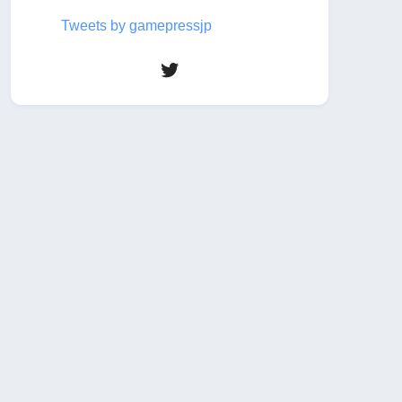
Tweets by gamepressjp