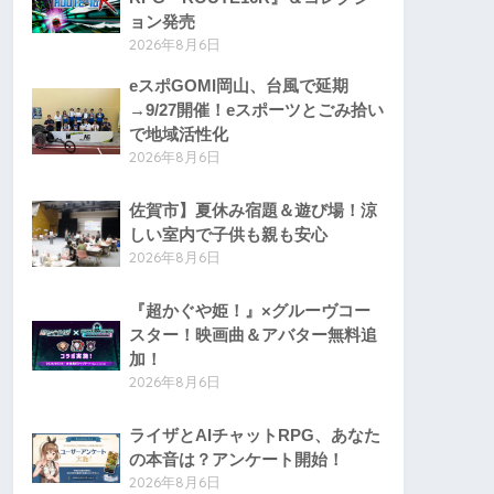
ョン発売
2026年8月6日
eスポGOMI岡山、台風で延期
→9/27開催！eスポーツとごみ拾い
で地域活性化
2026年8月6日
佐賀市】夏休み宿題＆遊び場！涼
しい室内で子供も親も安心
2026年8月6日
『超かぐや姫！』×グルーヴコー
スター！映画曲＆アバター無料追
加！
2026年8月6日
ライザとAIチャットRPG、あなた
の本音は？アンケート開始！
2026年8月6日