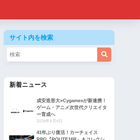
サイト内を検索
新着ニュース
成安造形大×Cygamesが新連携！
ゲーム・アニメ次世代クリエイタ
ー育成へ
2026年8月6日
41年ぶり復活！カーチェイス
RPG『ROUTE16R』＆コレクシ