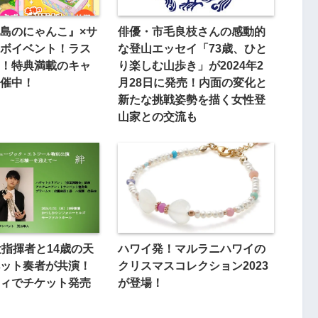
島のにゃんこ』×サ
俳優・市毛良枝さんの感動的
ボイベント！ラス
な登山エッセイ「73歳、ひと
！特典満載のキャ
り楽しむ山歩き」が2024年2
催中！
月28日に発売！内面の変化と
新たな挑戦姿勢を描く女性登
山家との交流も
役指揮者と14歳の天
ハワイ発！マルラニハワイの
ット奏者が共演！
クリスマスコレクション2023
ィでチケット発売
が登場！