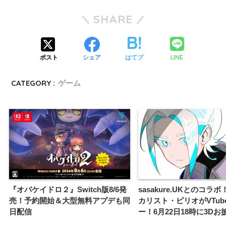
SHARE
LINE
ポスト
シェア
はてブ
CATEGORY :
ゲーム
『オバケイドロ２』Switch版8/6発
sasakure.UKとのコラ
売！予約開始＆大型無料アプデも同
カリスト・ピリオがVTub
日配信
ー！6月22日18時に3D