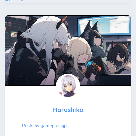
Harushiko
Posts by gamepressjp