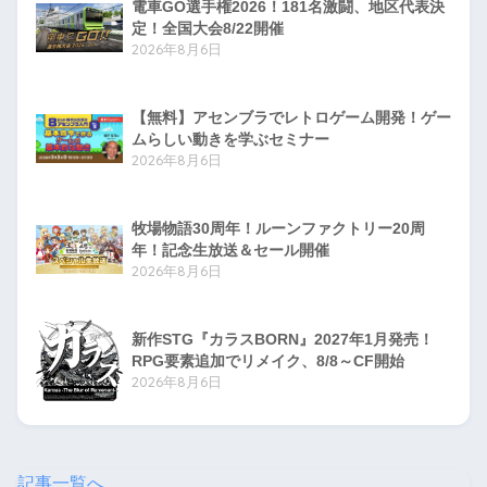
電車GO選手権2026！181名激闘、地区代表決
定！全国大会8/22開催
2026年8月6日
【無料】アセンブラでレトロゲーム開発！ゲー
ムらしい動きを学ぶセミナー
2026年8月6日
牧場物語30周年！ルーンファクトリー20周
年！記念生放送＆セール開催
2026年8月6日
新作STG『カラスBORN』2027年1月発売！
RPG要素追加でリメイク、8/8～CF開始
2026年8月6日
記事一覧へ