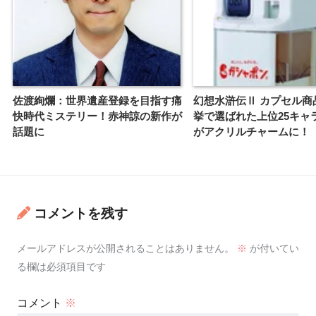
佐渡絢爛：世界遺産登録を目指す痛
幻想水滸伝Ⅱ カプセル商
快時代ミステリー！赤神諒の新作が
挙で選ばれた上位25キャ
話題に
がアクリルチャームに！
コメントを残す
メールアドレスが公開されることはありません。
※
が付いてい
る欄は必須項目です
コメント
※