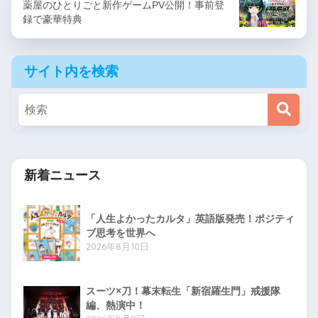
薬屋のひとりごと新作ゲームPV公開！事前登
録で豪華特典
サイト内を検索
新着ニュース
「人生よかったカルタ」英語版発売！ポジティ
ブ思考を世界へ
2026年8月10日
スーツ×刀！幕末転生「新宿羅生門」戒援隊
編、熱演中！