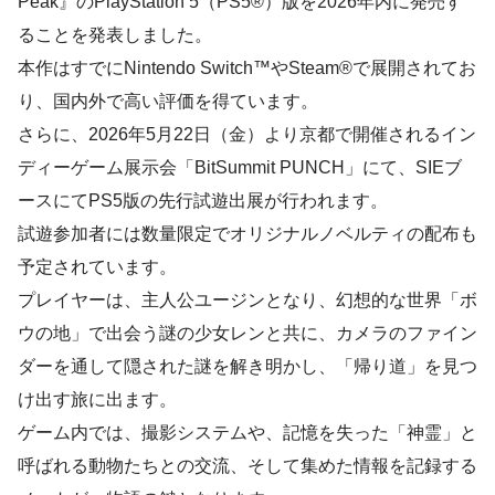
Peak』のPlayStation 5（PS5®）版を2026年内に発売す
ることを発表しました。
本作はすでにNintendo Switch™やSteam®で展開されてお
り、国内外で高い評価を得ています。
さらに、2026年5月22日（金）より京都で開催されるイン
ディーゲーム展示会「BitSummit PUNCH」にて、SIEブ
ースにてPS5版の先行試遊出展が行われます。
試遊参加者には数量限定でオリジナルノベルティの配布も
予定されています。
プレイヤーは、主人公ユージンとなり、幻想的な世界「ボ
ウの地」で出会う謎の少女レンと共に、カメラのファイン
ダーを通して隠された謎を解き明かし、「帰り道」を見つ
け出す旅に出ます。
ゲーム内では、撮影システムや、記憶を失った「神霊」と
呼ばれる動物たちとの交流、そして集めた情報を記録する