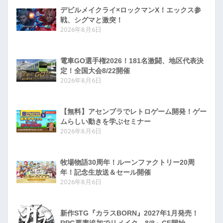
デビルメイクライ×ロックマンX！エックス参
戦、シグマと激突！
2026年8月6日
電車GO選手権2026！181名激闘、地区代表決
定！全国大会8/22開催
2026年8月6日
【無料】アセンブラでレトロゲーム開発！ゲー
ムらしい動きを学ぶセミナー
2026年8月6日
牧場物語30周年！ルーンファクトリー20周
年！記念生放送＆セール開催
2026年8月6日
新作STG『カラスBORN』2027年1月発売！