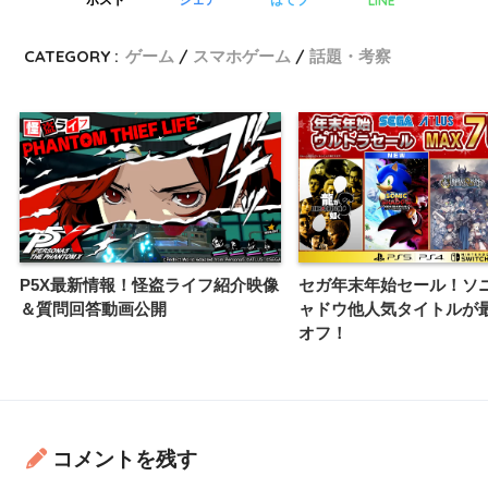
LINE
ポスト
シェア
はてブ
CATEGORY :
ゲーム
スマホゲーム
話題・考察
P5X最新情報！怪盗ライフ紹介映像
セガ年末年始セール！ソ
＆質問回答動画公開
ャドウ他人気タイトルが
オフ！
コメントを残す