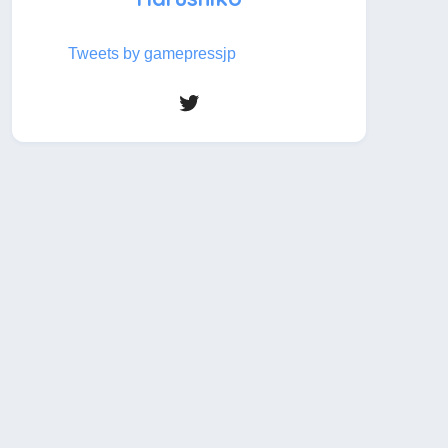
Tweets by gamepressjp