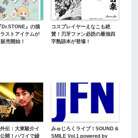
Dr.STONE』の描
コスプレイヤーえなこも絶
ラストアイテムが
賛！刃牙ファン必読の最強四
から販売開始！
字熟語本が登場！
外伝：大東駿介イ
みゅじろくライブ！SOUND &
公開！ハワイで繰
SMILE Vol.1 powered by