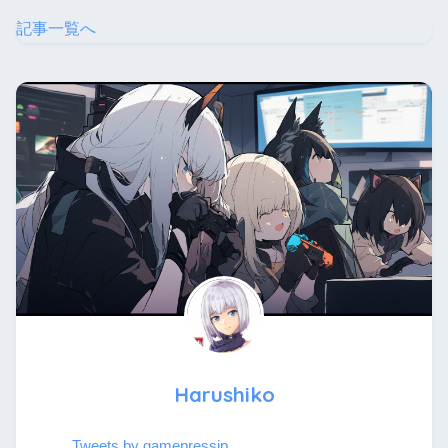
記事一覧へ
Harushiko
Tweets by gamepressjp