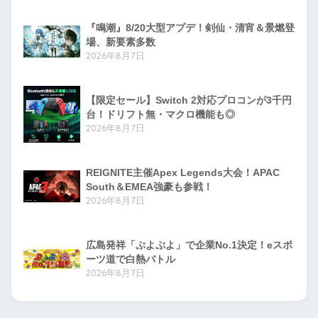
『鳴潮』8/20大型アプデ！剣仙・清宵＆景燃登
場、新要素多数
2026年8月7日
【限定セール】Switch 2対応プロコンが3千円
台！ドリフト無・マクロ機能も◎
2026年8月7日
REIGNITE主催Apex Legends大会！APAC
South＆EMEA強豪も参戦！
2026年8月7日
広島発祥「ぷよぷよ」で企業No.1決定！eスポ
ーツ道で白熱バトル
2026年8月7日