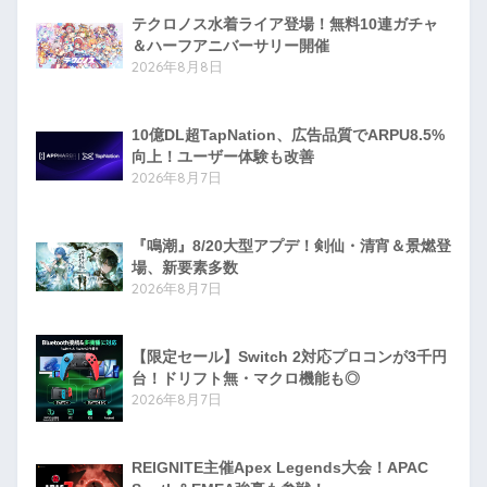
テクロノス水着ライア登場！無料10連ガチャ
＆ハーフアニバーサリー開催
2026年8月8日
10億DL超TapNation、広告品質でARPU8.5%
向上！ユーザー体験も改善
2026年8月7日
『鳴潮』8/20大型アプデ！剣仙・清宵＆景燃登
場、新要素多数
2026年8月7日
【限定セール】Switch 2対応プロコンが3千円
台！ドリフト無・マクロ機能も◎
2026年8月7日
REIGNITE主催Apex Legends大会！APAC