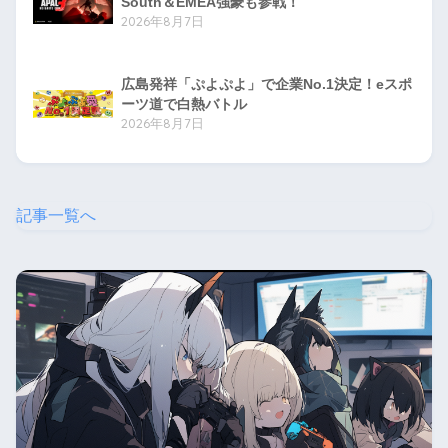
South＆EMEA強豪も参戦！
2026年8月7日
広島発祥「ぷよぷよ」で企業No.1決定！eスポ
ーツ道で白熱バトル
2026年8月7日
記事一覧へ