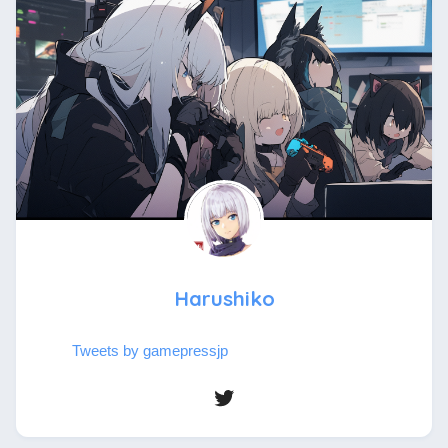
Harushiko
Tweets by gamepressjp