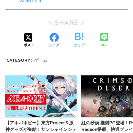
80401.html
SHARE
LINE
ポスト
シェア
はてブ
CATEGORY :
ゲーム
【アキバホビー】東方Project＆原
紅の砂漠 推奨PC登場！Ry
神グッズが集結！サンシャインシテ
Radeon搭載、快適プレイ