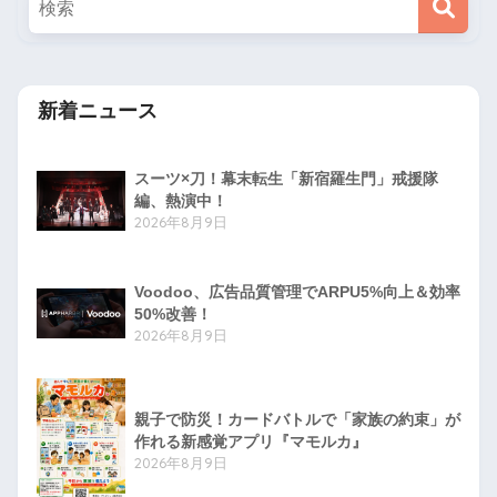
新着ニュース
スーツ×刀！幕末転生「新宿羅生門」戒援隊
編、熱演中！
2026年8月9日
Voodoo、広告品質管理でARPU5%向上＆効率
50%改善！
2026年8月9日
親子で防災！カードバトルで「家族の約束」が
作れる新感覚アプリ『マモルカ』
2026年8月9日