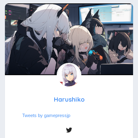
Harushiko
Tweets by gamepressjp