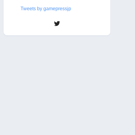
Tweets by gamepressjp