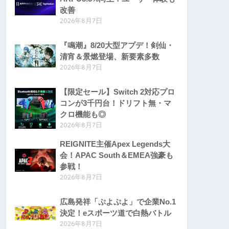
改善
2026年8月7日
『鳴潮』8/20大型アプデ！剣仙・
清宵＆景燃登場、新要素多数
2026年8月7日
【限定セール】Switch 2対応プロ
コンが3千円台！ドリフト無・マ
クロ機能も◎
2026年8月7日
REIGNITE主催Apex Legends大
会！APAC South＆EMEA強豪も
参戦！
2026年8月7日
広島発祥「ぷよぷよ」で企業No.1
決定！eスポーツ道で白熱バトル
2026年8月7日