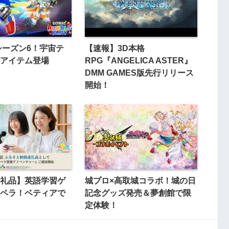
シーズン6！宇宙テ
【速報】3D本格
アイテム登場
RPG『ANGELICA ASTER』
DMM GAMES版先行リリース
開始！
礼品】英語学習ゲ
城プロ×高取城コラボ！城の日
ペラ！ベティアで
記念グッズ発売＆夢創館で限
定体験！