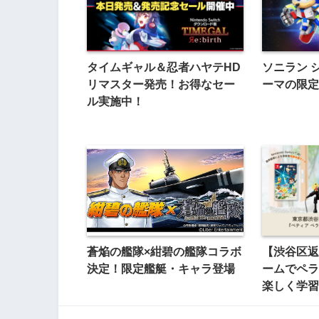
タイムギャル＆忍者ハヤテHD
ソニラン 
リマスター発売！お得なセー
ーマの限定
ル実施中！
蒼焔の艦隊×紺碧の艦隊コラボ
【渋谷区返
決定！限定艦艇・キャラ登場
ームでペラ
楽しく学習