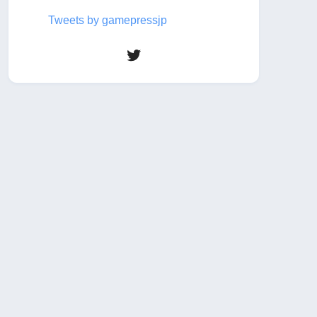
Tweets by gamepressjp