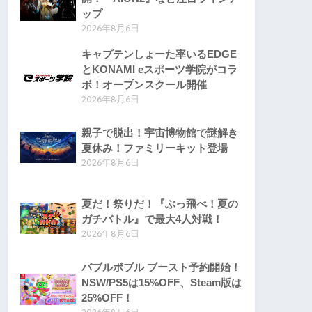
ップ
2026年8月6日
キャプテンしょーた率いるEDGE
とKONAMI eスポーツ学院がコラ
ボ！オープンスクール開催
2026年8月6日
親子で脱出！宇宙博物館で謎解き
夏休み！ファミリーキット登場
2026年8月6日
夏だ！祭りだ！『ぶっ飛べ！夏の
ガチバトル』で最大4人対戦！
2026年8月6日
バブルボブル ブースト予約開始！
NSW/PS5は15%OFF、Steam版は
25%OFF！