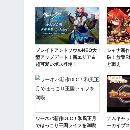
ブレイドアンドソウルNEO大
シャナ新作
型アップデート！新エリア＆
破！放置R
超可愛いボス登場！
と戦え
ワーネバ新作DLC！和風正月
ナムキャラ
でほっこり王国ライフを満喫
ーカイブス