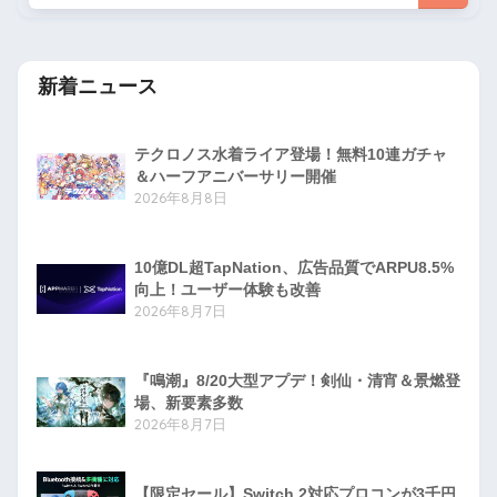
新着ニュース
テクロノス水着ライア登場！無料10連ガチャ
＆ハーフアニバーサリー開催
2026年8月8日
10億DL超TapNation、広告品質でARPU8.5%
向上！ユーザー体験も改善
2026年8月7日
『鳴潮』8/20大型アプデ！剣仙・清宵＆景燃登
場、新要素多数
2026年8月7日
【限定セール】Switch 2対応プロコンが3千円