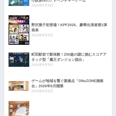
小説原作のアドベンチャーゲーム
2026年8月9日
野沢雅子初登場！KPF2026、豪華出演者第1弾
発表
2026年8月9日
町田駅前で新体験！250超の謎に挑むスコアア
タック型「魔王ダンジョン脱出」
2026年8月9日
ゲームが地域を繋ぐ新拠点「ONeZONE湘南
台」2026年8月開業
2026年8月8日