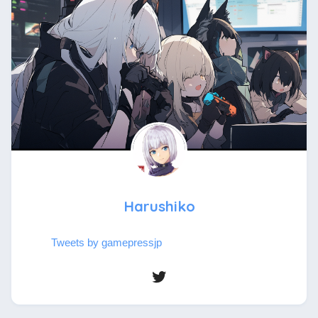
Harushiko
Tweets by gamepressjp