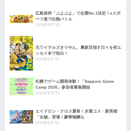
広島発祥「ぷよぷよ」で企業No.1決定！eスポ
ーツ道で白熱バトル
2026年8月7日
元ワイテルズきりやん、農家目指す日々を初エ
ッセイ本で告白！
2026年8月7日
札幌でゲーム開発体験！「Sapporo Game
Camp 2026」参加者募集開始
2026年8月7日
エイドロン・クロス夏祭！水着コス・新英雄
「女媧」登場！豪華報酬も
2026年8月7日