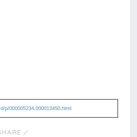
l/rd/p/000005234.000013450.html
SHARE