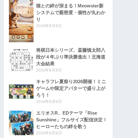
猫との絆が深まる！Meowster新
システムで親密度・個性が丸わか
り
2026年8月8日
将棋日本シリーズ、斎藤慎太郎八
段が４年ぶり準決勝進出！北海道
大会結果
2026年8月8日
キャラフレ夏祭り2026開催！ミニ
ゲームや限定アバターで盛り上が
ろう！
2026年8月8日
エリオスR、EDテーマ「Rise
Sunshine」フルサイズ配信決定！
ヒーローたちの絆を歌う
2026年8月8日