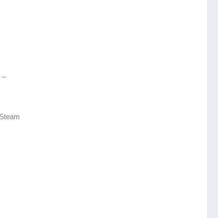
竜～
, Steam