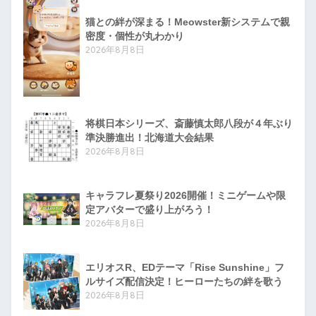
猫との絆が深まる！Meowster新システムで親
密度・個性が丸わかり
2026年8月8日
将棋日本シリーズ、斎藤慎太郎八段が４年ぶり
準決勝進出！北海道大会結果
2026年8月8日
キャラフレ夏祭り2026開催！ミニゲームや限
定アバターで盛り上がろう！
2026年8月8日
エリオスR、EDテーマ「Rise Sunshine」フ
ルサイズ配信決定！ヒーローたちの絆を歌う
2026年8月8日