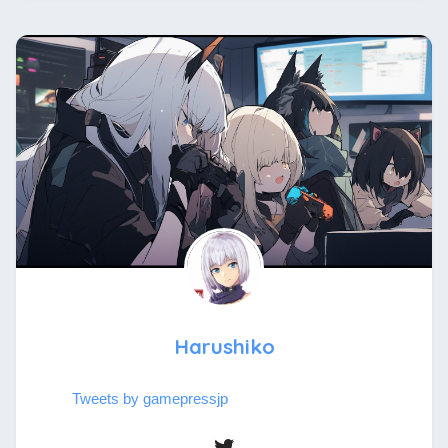
Harushiko
Tweets by gamepressjp