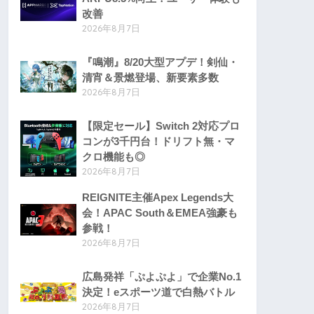
改善
2026年8月7日
『鳴潮』8/20大型アプデ！剣仙・
清宵＆景燃登場、新要素多数
2026年8月7日
【限定セール】Switch 2対応プロ
コンが3千円台！ドリフト無・マ
クロ機能も◎
2026年8月7日
REIGNITE主催Apex Legends大
会！APAC South＆EMEA強豪も
参戦！
2026年8月7日
広島発祥「ぷよぷよ」で企業No.1
決定！eスポーツ道で白熱バトル
2026年8月7日