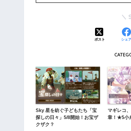
ポスト
シェ
CATEGO
Sky 星を紡ぐ子どもたち「宝
マギレコ、
探しの日々」5/8開始！お宝ザ
章！★5小
クザク？