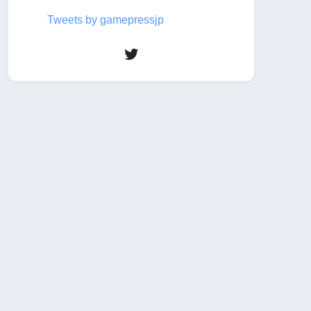
Tweets by gamepressjp