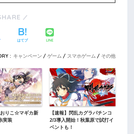
SHARE
LINE
ア
はてブ
RY :
キャンペーン
ゲーム
スマホゲーム
その他
おりこ☆マギカ新
【速報】閃乱カグラパチンコ
糸実装
2/3導入開始！秋葉原で試打イ
ベントも！