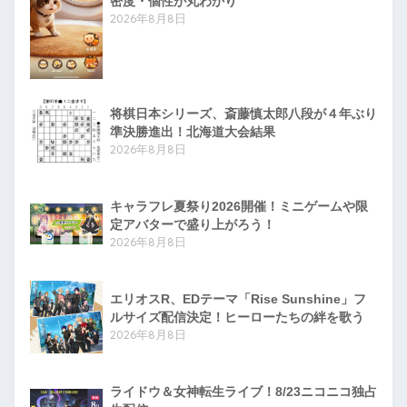
密度・個性が丸わかり
2026年8月8日
将棋日本シリーズ、斎藤慎太郎八段が４年ぶり
準決勝進出！北海道大会結果
2026年8月8日
キャラフレ夏祭り2026開催！ミニゲームや限
定アバターで盛り上がろう！
2026年8月8日
エリオスR、EDテーマ「Rise Sunshine」フ
ルサイズ配信決定！ヒーローたちの絆を歌う
2026年8月8日
ライドウ＆女神転生ライブ！8/23ニコニコ独占