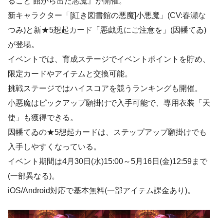
ること 館から出た悪魔』が開催。
新キャラクター「[紅き図書館の悪魔]小悪魔」(CV:春瀬な
つみ)と新★5想起カード「悪戯兎にご注意を」(因幡てゐ)
が登場。
イベントでは、育成ステージでイベントポイントを貯め、
限定カードやアイテムと交換可能。
挑戦ステージではハイスコアを競うランキングも開催。
小悪魔はピックアップ願掛けで入手可能で、専用衣装「天
使」も獲得できる。
因幡てゐの★5想起カードは、ステップアップ願掛けでも
入手しやすくなっている。
イベント期間は4月30日(水)15:00～5月16日(金)12:59まで
(一部異なる)。
iOS/Android対応で基本無料(一部アイテム課金あり)。