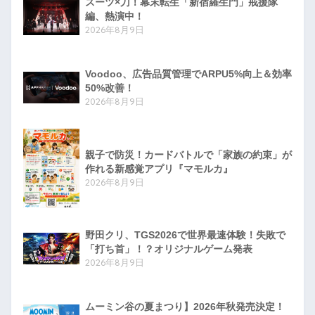
スーツ×刀！幕末転生「新宿羅生門」戒援隊
編、熱演中！
2026年8月9日
Voodoo、広告品質管理でARPU5%向上＆効率
50%改善！
2026年8月9日
親子で防災！カードバトルで「家族の約束」が
作れる新感覚アプリ『マモルカ』
2026年8月9日
野田クリ、TGS2026で世界最速体験！失敗で
「打ち首」！？オリジナルゲーム発表
2026年8月9日
ムーミン谷の夏まつり】2026年秋発売決定！