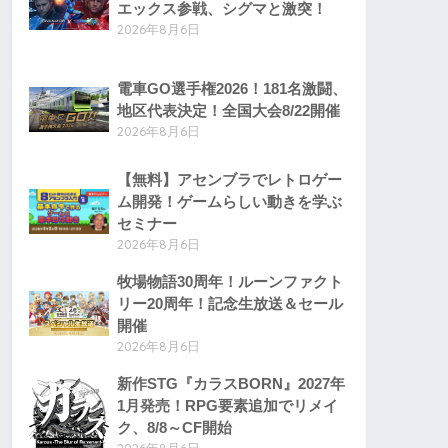
エックス参戦、シグマと激突！
2026年8月6日
電車GO選手権2026！181名激闘、
地区代表決定！全国大会8/22開催
2026年8月6日
【無料】アセンブラでレトロゲー
ム開発！ゲームらしい動きを学ぶ
セミナー
2026年8月6日
牧場物語30周年！ルーンファクト
リー20周年！記念生放送＆セール
開催
2026年8月6日
新作STG『カラスBORN』2027年
1月発売！RPG要素追加でリメイ
ク、8/8～CF開始