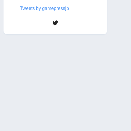
Tweets by gamepressjp