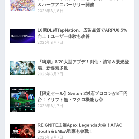
＆ハーフアニバーサリー開催
2026年8月8日
10億DL超TapNation、広告品質でARPU8.5%
向上！ユーザー体験も改善
2026年8月7日
『鳴潮』8/20大型アプデ！剣仙・清宵＆景燃登
場、新要素多数
2026年8月7日
【限定セール】Switch 2対応プロコンが3千円
台！ドリフト無・マクロ機能も◎
2026年8月7日
REIGNITE主催Apex Legends大会！APAC
South＆EMEA強豪も参戦！
2026年8月7日