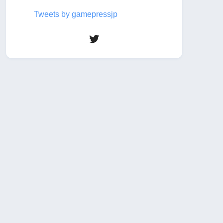
Tweets by gamepressjp