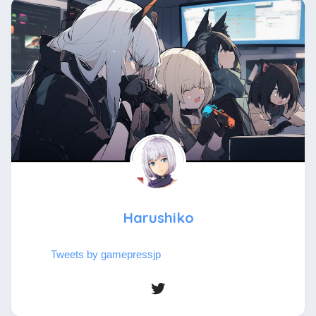
Harushiko
Tweets by gamepressjp