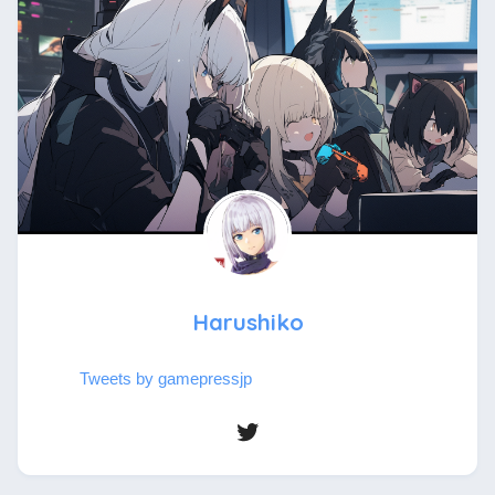
Harushiko
Tweets by gamepressjp