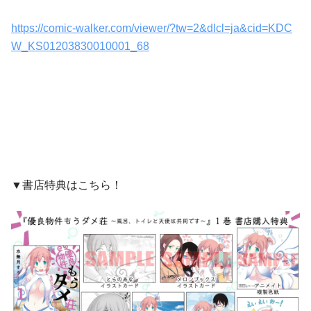
https://comic-walker.com/viewer/?tw=2&dlcl=ja&cid=KDC
W_KS01203830010001_68
▼書店特典はこちら！