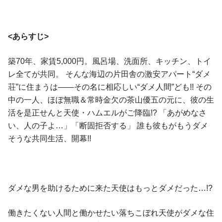
<あらすじ>
築70年、家賃5,000円。風呂場、洗面所、キッチン、トイ
レ全てが共同。 そんな海辺の片田舎の激安アパート“ダメ
荘”に住まうは――その名に相応しい“ダメ人間”ども!! その
中の一人、ほぼ無職＆常時金欠の茶山優五の元に、彼の生
活を是正せんと天使・ハムエルがご降臨!? 「あがめなさ
い、人の子よ…」「断固拒否する」 誰も彼もがもうダメ
そうな共同生活、開幕!!
ダメな男を助けるために来た天使はもっとダメだった…!?
働きたくない人間と働かせたい落ちこぼれ天使がダメな住