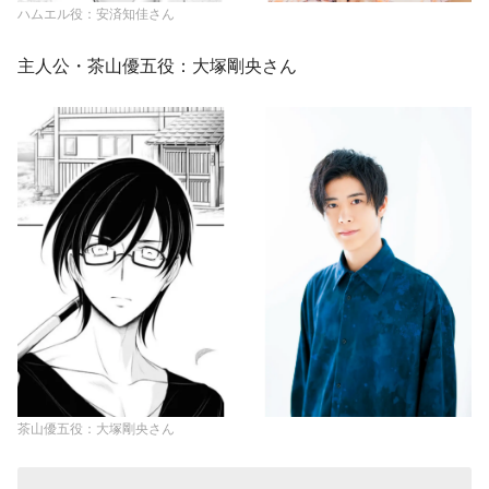
ハムエル役：安済知佳さん
主人公・茶山優五役：大塚剛央さん
茶山優五役：大塚剛央さん