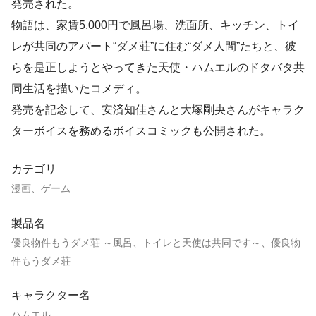
発売された。
物語は、家賃5,000円で風呂場、洗面所、キッチン、トイ
レが共同のアパート“ダメ荘”に住む“ダメ人間”たちと、彼
らを是正しようとやってきた天使・ハムエルのドタバタ共
同生活を描いたコメディ。
発売を記念して、安済知佳さんと大塚剛央さんがキャラク
ターボイスを務めるボイスコミックも公開された。
カテゴリ
漫画、ゲーム
製品名
優良物件もうダメ荘 ～風呂、トイレと天使は共同です～、優良物
件もうダメ荘
キャラクター名
ハムエル