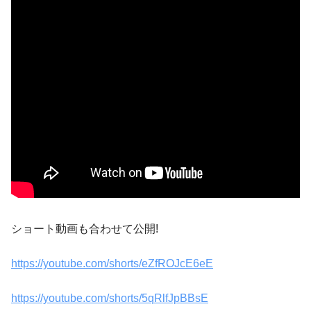
ショート動画も合わせて公開!
https://youtube.com/shorts/eZfROJcE6eE
https://youtube.com/shorts/5qRlfJpBBsE