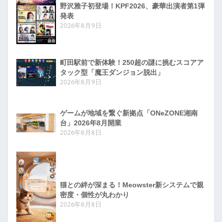
野沢雅子初登場！KPF2026、豪華出演者第1弾
発表
2026年8月9日
町田駅前で新体験！250超の謎に挑むスコアア
タック型「魔王ダンジョン脱出」
2026年8月9日
ゲームが地域を繋ぐ新拠点「ONeZONE湘南
台」2026年8月開業
2026年8月8日
猫との絆が深まる！Meowster新システムで親
密度・個性が丸わかり
2026年8月8日