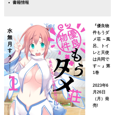
書籍情報
『優良物
件もうダ
メ荘 ～風
呂、トイ
レと天使
は共同で
す～ 』第
1巻
2023年6
月26日
（月）発
売!