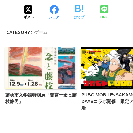
LINE
ポスト
シェア
はてブ
CATEGORY :
ゲーム
藤枝市文学館特別展「曽宮一念と藤
PUBG MOBILE×SAKA
枝静男」
DAYSコラボ開催！限定
場