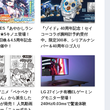
MES『あやかしラン
『ゾイド』40周年記念！セイ
★5キノエ登場！
コーコラボ腕時計予約受付
召喚＆4.5周年記念
中。限定300本、シリアルナン
催中！
バー＆40周年ロゴ入り
eアニメ「ペケペケ！
LG 27インチ有機ELゲーミン
ん」から派生した
グモニター登場！
が発売！ 人気動画
240Hz/0.03msで驚速体験
ー「ニューポテト