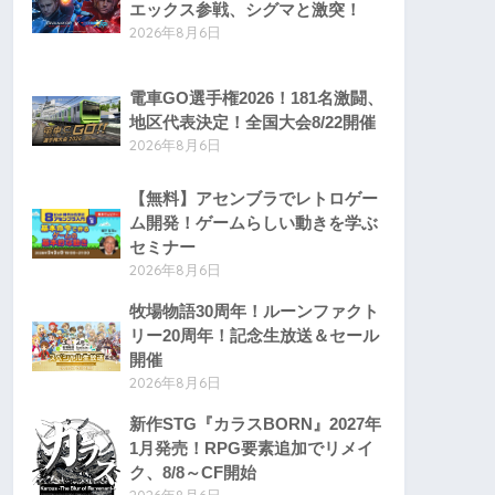
エックス参戦、シグマと激突！
2026年8月6日
電車GO選手権2026！181名激闘、
地区代表決定！全国大会8/22開催
2026年8月6日
【無料】アセンブラでレトロゲー
ム開発！ゲームらしい動きを学ぶ
セミナー
2026年8月6日
牧場物語30周年！ルーンファクト
リー20周年！記念生放送＆セール
開催
2026年8月6日
新作STG『カラスBORN』2027年
1月発売！RPG要素追加でリメイ
ク、8/8～CF開始