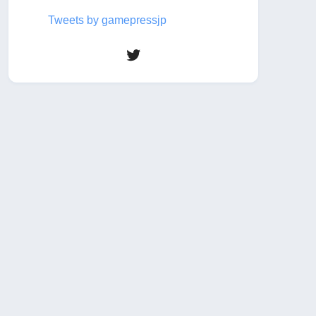
Tweets by gamepressjp