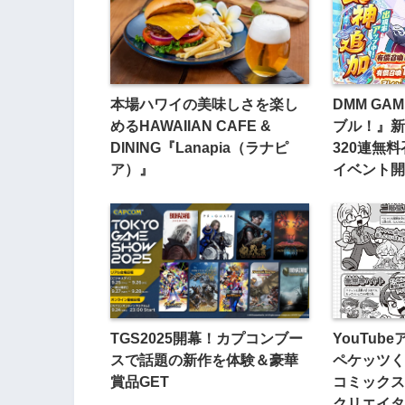
本場ハワイの美味しさを楽し
DMM GA
めるHAWAIIAN CAFE &
ブル！』新
DINING『Lanapia（ラナピ
320連無料
ア）』
イベント開
TGS2025開幕！カプコンブー
YouTub
スで話題の新作を体験＆豪華
ペケッツく
賞品GET
コミックス
クリエイタ