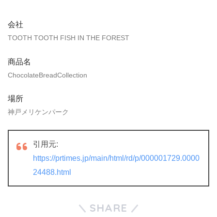
会社
TOOTH TOOTH FISH IN THE FOREST
商品名
ChocolateBreadCollection
場所
神戸メリケンパーク
引用元:
https://prtimes.jp/main/html/rd/p/000001729.0000
24488.html
SHARE