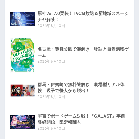
原神Ver.7.0実装！TVCM放送＆新地域スネージ
ナヤ解禁！
2026年8月10日
名古屋・鶴舞公園で謎解き！物語と自然満喫ゲ
ーム
2026年8月10日
群馬・伊勢崎で無料謎解き！劇場型リアル体
験、親子で怪人から脱出！
2026年8月10日
宇宙でボードゲーム対戦！『GALAST』事前
登録開始、限定報酬も
2026年8月10日