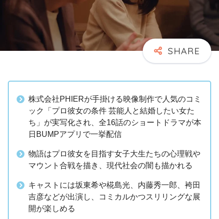
株式会社PHIERが手掛ける映像制作で人気のコミ
ック「プロ彼女の条件 芸能人と結婚したい女た
ち」が実写化され、全16話のショートドラマが本
日BUMPアプリで一挙配信
物語はプロ彼女を目指す女子大生たちの心理戦や
マウント合戦を描き、現代社会の闇も描かれる
キャストには坂東希や椛島光、内藤秀一郎、袴田
吉彦などが出演し、コミカルかつスリリングな展
開が楽しめる