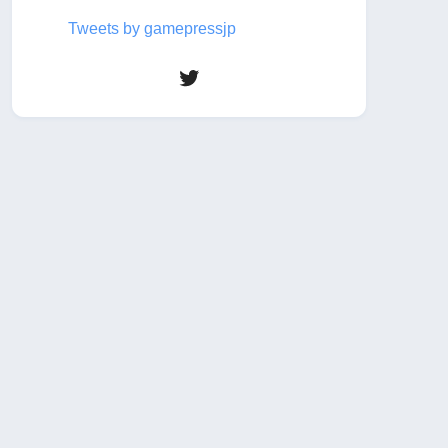
Tweets by gamepressjp