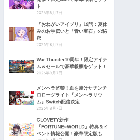
ト
2026年8月7日
『おねがいアイプリ』19話：夏休
みのお手伝いと「青い宝石」の秘
密
2026年8月7日
War Thunder10周年！限定アイテ
ム＆セールで豪華報酬をゲット！
2026年8月7日
メンヘラ監禁！血を賭けたチンチ
ロローグライト『メンヘラリウ
ム』Switch配信決定
2026年8月7日
GLOVETY新作
『FORTUNE×WORLD』特典＆イ
ベント情報公開！豪華限定版も