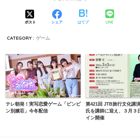
LINE
ポスト
シェア
はてブ
CATEGORY :
ゲーム
テレ朝発！実写恋愛ゲーム「ビンビ
第421回 JTB旅行文化講
ン別嬪荘」今冬配信
氏を講師に迎え、３月３
イン開催