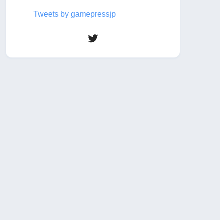
Tweets by gamepressjp