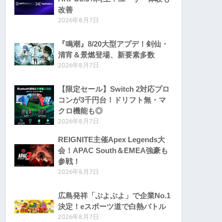
改善
2026年8月7日
『鳴潮』8/20大型アプデ！剣仙・
清宵＆景燃登場、新要素多数
2026年8月7日
【限定セール】Switch 2対応プロ
コンが3千円台！ドリフト無・マ
クロ機能も◎
2026年8月7日
REIGNITE主催Apex Legends大
会！APAC South＆EMEA強豪も
参戦！
2026年8月7日
広島発祥「ぷよぷよ」で企業No.1
決定！eスポーツ道で白熱バトル
2026年8月7日