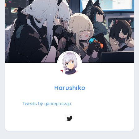
Harushiko
Tweets by gamepressjp