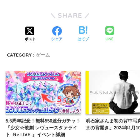
SHARE
LINE
ポスト
シェア
はてブ
CATEGORY :
ゲーム
5.5周年記念！無料550連分ガチャ！
明石家さんま初の背中写
『少女☆歌劇 レヴュースタァライ
まの背開き」2024年1月1
ト -Re LIVE-』イベント詳細