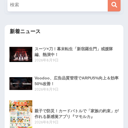
新着ニュース
スーツ×刀！幕末転生「新宿羅生門」戒援隊
編、熱演中！
2026年8月9日
Voodoo、広告品質管理でARPU5%向上＆効率
50%改善！
2026年8月9日
親子で防災！カードバトルで「家族の約束」が
作れる新感覚アプリ『マモルカ』
2026年8月9日