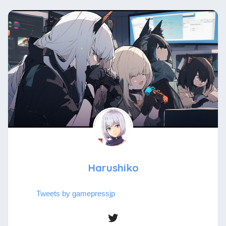
Harushiko
Tweets by gamepressjp