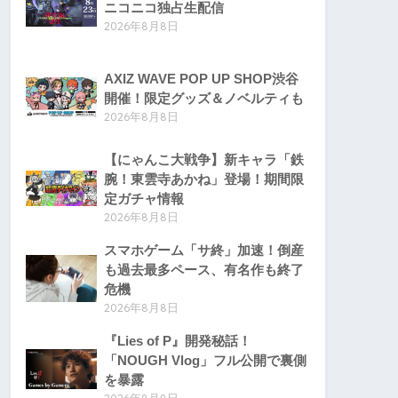
ニコニコ独占生配信
2026年8月8日
AXIZ WAVE POP UP SHOP渋谷
開催！限定グッズ＆ノベルティも
2026年8月8日
【にゃんこ大戦争】新キャラ「鉄
腕！東雲寺あかね」登場！期間限
定ガチャ情報
2026年8月8日
スマホゲーム「サ終」加速！倒産
も過去最多ペース、有名作も終了
危機
2026年8月8日
『Lies of P』開発秘話！
「NOUGH Vlog」フル公開で裏側
を暴露