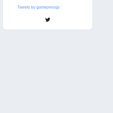
Tweets by gamepressjp