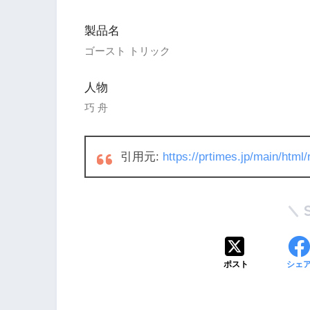
製品名
ゴースト トリック
人物
巧 舟
引用元:
https://prtimes.jp/main/htm
ポスト
シェ