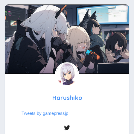
Harushiko
Tweets by gamepressjp